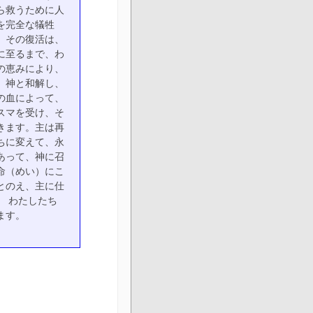
ら救うために人
を完全な犠牲
。その復活は、
に至るまで、わ
の恵みにより、
、神と和解し、
の血によって、
スマを受け、そ
きます。主は再
ちに変えて、永
あって、神に召
命（めい）にこ
とのえ、主に仕
 わたしたち
ます。