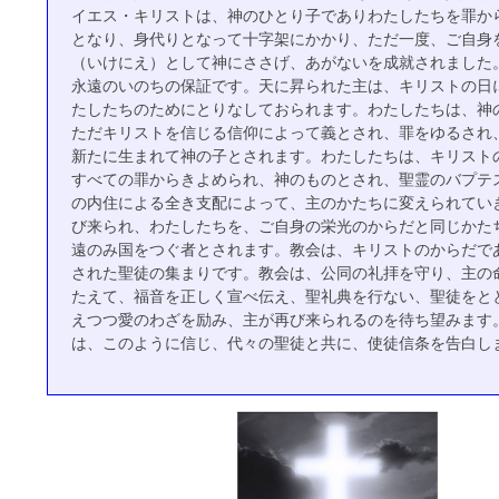
イエス・キリストは、神のひとり子でありわたしたちを罪か
となり、身代りとなって十字架にかかり、ただ一度、ご自身
（いけにえ）として神にささげ、あがないを成就されました
永遠のいのちの保証です。天に昇られた主は、キリストの日
たしたちのためにとりなしておられます。わたしたちは、神
ただキリストを信じる信仰によって義とされ、罪をゆるされ
新たに生まれて神の子とされます。わたしたちは、キリスト
すべての罪からきよめられ、神のものとされ、聖霊のバプテ
の内住による全き支配によって、主のかたちに変えられてい
び来られ、わたしたちを、ご自身の栄光のからだと同じかた
遠のみ国をつぐ者とされます。教会は、キリストのからだで
された聖徒の集まりです。教会は、公同の礼拝を守り、主の
たえて、福音を正しく宣べ伝え、聖礼典を行ない、聖徒をと
えつつ愛のわざを励み、主が再び来られるのを待ち望みます。
は、このように信じ、代々の聖徒と共に、使徒信条を告白し