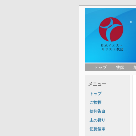
トップ
牧師
メニュー
トップ
ご挨拶
信仰告白
主の祈り
使徒信条