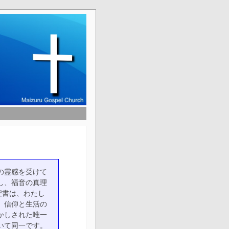
の霊感を受けて
し、福音の真理
聖書は、わたし
、信仰と生活の
かしされた唯一
いて同一です。