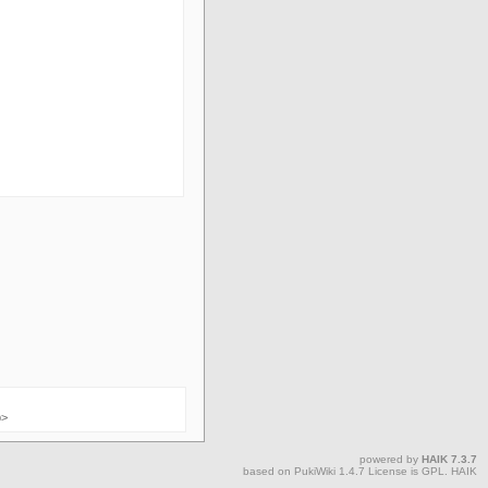
p>
powered by
HAIK
7.3.7
based on
PukiWiki
1.4.7 License is
GPL
.
HAIK