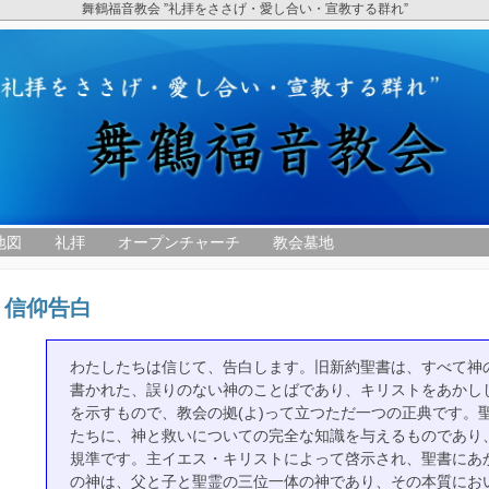
舞鶴福音教会 ”礼拝をささげ・愛し合い・宣教する群れ”
地図
礼拝
オープンチャーチ
教会墓地
信仰告白
わたしたちは信じて、告白します。旧新約聖書は、すべて神
書かれた、誤りのない神のことばであり、キリストをあかし
を示すもので、教会の拠(よ)って立つただ一つの正典です。
たちに、神と救いについての完全な知識を与えるものであり
規準です。主イエス・キリストによって啓示され、聖書にあ
の神は、父と子と聖霊の三位一体の神であり、その本質にお