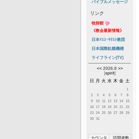
バイブルメッセージ
リンク
牧師館
《教会最新情報》
日本ｲｴｽ･ｷﾘｽﾄ教団
日本国際飢餓機構
ライフライン(TV)
<<
2026.8
>>
[
spirit
]
日
月
火
水
木
金
土
1
2
3
4
5
6
7
8
9
10
11
12
13
14
15
16
17
18
19
20
21
22
23
24
25
26
27
28
29
30
31
カウンタ
訪問者数